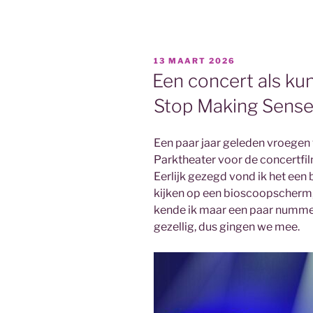
update
maart”
GEPLAATST
13 MAART 2026
OP
Een concert als ku
Stop Making Sens
Een paar jaar geleden vroegen
Parktheater voor de concertfi
Eerlijk gezegd vond ik het een
kijken op een bioscoopscherm,
kende ik maar een paar nummer
gezellig, dus gingen we mee.