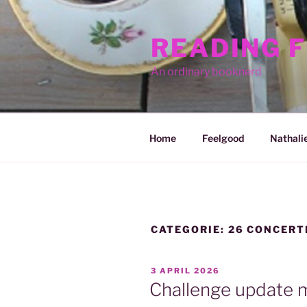
Ga
naar
READING 
de
inhoud
An ordinary booknerd
Home
Feelgood
Nathali
CATEGORIE:
26 CONCERT
GEPLAATST
3 APRIL 2026
OP
Challenge update 