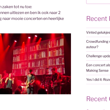
 zaken tot nu toe:
nnen uitlezen en ben ik ook naar 2
Recent 
ug naar mooie concerten en heerlijke
Vinted gelukje
Crowdfunding vo
auteur?
Challenge upd
Een concert al
Making Sense
Yes I did it: Ro
Recent