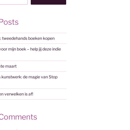
Posts
s: tweedehands boeken kopen
or mijn boek – help jij deze indie
ate maart
s kunstwerk: de magie van Stop
zen verwelken is af!
 Comments