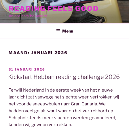
Ga
READING FEELS GOOD
naar
An ordinary booknerd
de
inhoud
Menu
MAAND:
JANUARI 2026
GEPLAATST
31 JANUARI 2026
OP
Kickstart Hebban reading challenge 2026
Terwijl Nederland in de eerste week van het nieuwe
jaar dicht zat vanwege het slechte weer, vertrokken wij
net voor de sneeuwbuien naar Gran Canaria. We
hadden veel geluk, want waar op het vertrekbord op
Schiphol steeds meer vluchten werden geannuleerd,
konden wij gewoon vertrekken.