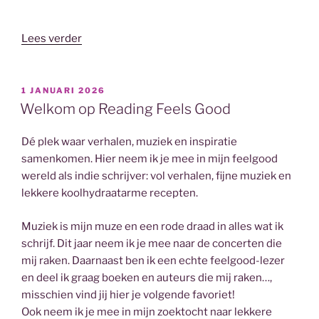
“Kickstart
Lees verder
Hebban
reading
challenge
GEPLAATST
1 JANUARI 2026
OP
2026”
Welkom op Reading Feels Good
Dé plek waar verhalen, muziek en inspiratie
samenkomen. Hier neem ik je mee in mijn feelgood
wereld als indie schrijver: vol verhalen, fijne muziek en
lekkere koolhydraatarme recepten.
Muziek is mijn muze en een rode draad in alles wat ik
schrijf. Dit jaar neem ik je mee naar de concerten die
mij raken. Daarnaast ben ik een echte feelgood-lezer
en deel ik graag boeken en auteurs die mij raken…,
misschien vind jij hier je volgende favoriet!
Ook neem ik je mee in mijn zoektocht naar lekkere